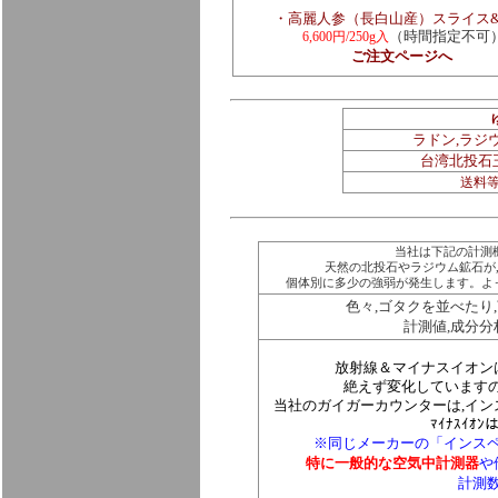
・高麗人参（長白山産）
スライス
（時間指定不可
6,600円/250g
入
ご注文ページへ
ラドン,ラジ
台湾北投石
送料
当社は下記の計測
天然の北投石やラジウム鉱石が,原
個体別に多少の強弱が発生します。よ
色々,ゴタクを並べたり
計測値,成分
放射線＆マイナスイオンは
絶えず変化しています
当社のガイガーカウンターは,イン
ﾏｲﾅｽｲｵﾝ
※同じメーカーの「インス
特に一般的な空気中計測器
や
計測