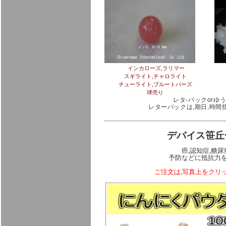
インカローズ,ラリマー
スギライト,チャロライト
チューライト,ブルートパーズ
球売り
レタ-パックor
レターパックは,期日,時間
デバイス笹丘
癌,認知症,糖
予防などに抵抗力
ご注文は,写真上をクリ