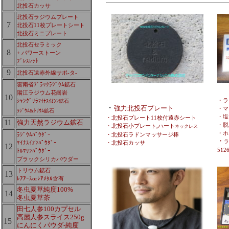
北投石カッサ
北投石ラジウムプレート
7
北投石11枚プレートシート
北投石ミニプレート
北投石セラミック
8
+ パワーストーン
ﾌﾞﾚｽﾚｯﾄ
9
北投石遠赤外線サポ-タ-
雲南省ﾌﾞﾗｯｸﾗｼﾞｳﾑ鉱石
陽江ラジウム花崗岩
10
・ラ
ｼｬﾝｸﾞﾘﾗ
ﾏｲﾅｽｲｵﾝﾝ鉱石
・
強力北投石プレート
・マ
ﾗｼﾞｳﾑ&ﾄﾘｳﾑ鉱石
・塩
・北投石プレート11枚付遠赤シート
11
強力天然ラジウム鉱石
・脱臭
・北投石小プレート,ハート
ネックレス
・ホ
・北投石ラドンマッサージ棒
ﾗｼﾞｳﾑﾊﾟｳﾀﾞｰ
・
ラ
・北投石カッサ
ﾏｲﾅｽｲｵﾝﾊﾟｳﾀﾞｰ
12
512
ﾄﾙﾏﾘﾝﾊﾟｳﾀﾞｰ
ブラックシリカパウダー
トリウム鉱石
13
ﾚｱｱｰｽorﾚｱﾒﾀﾙ含有
冬虫夏草純度100%
14
冬虫夏草茶
田七人参100カプセル
高麗人参スライス250g
15
にんにくパウダ-純度