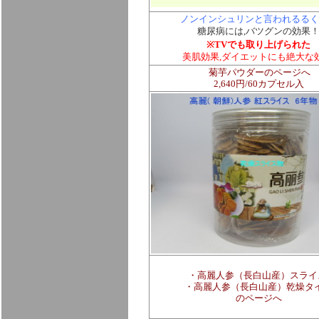
ノンインシュリンと言われるるく
糖尿病には,バツグンの効果
※TVでも取り上げられた
美肌効果,ダイエットにも絶大な
菊芋パウダーのページへ
2,640円/60カプセル入
・高麗人参（長白山産）
スライ
高麗人参
（長白山産）
乾燥タ
・
のページへ