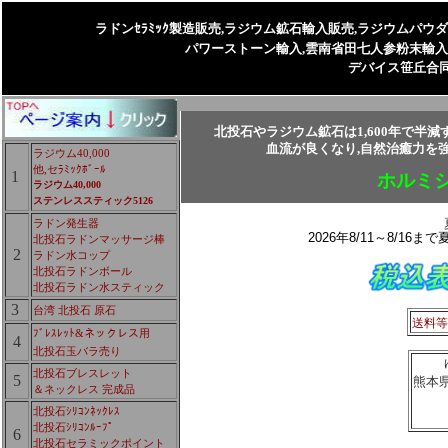
ラドンｾﾗﾐｯｸ製造販売,ラジウム鉱石輸入販売,ラジウムパウ
パワーストーン輸入,
雲南省田七人参粉末輸入,
デバイス笹丘合
北投石やラジウム鉱石は
1,600年で
血流が良くなり,自然治癒力を
ラジウム40,000
他,セﾗﾐｯｸﾎﾞｰﾙ
1
ホルミ
ラジウム40,000
ステンレススティック5126
ラドン発生器
2026年8/11～8/1
北投石ラドンマッサージ棒
2
ラドン水コップ
北投石ラドンボール
北投石ラドン水スティック
3
台湾 北投石 原石
送料等
ﾌﾞﾚｽﾚｯﾄ&ネックレス用
4
北投石玉バラ売り
北投石ブレスレット
5
熊本県
＆ネックレス 完成品
北投石ｼﾘｺﾝﾈｯｸﾚｽ
北投石ｼﾘｺﾝﾙｰﾌﾟ
6
北投石セラミックポイント