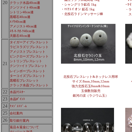
20
クラック水晶40cm連
･ﾏ
・シャングリラ鉱石 1kg
クンツァイト40cm連
・ﾏｲﾅｽイオン 鉱石 1kg
・ラ
シトリン40cm連
・北投石ラドンマッサージ棒
ス
黒曜石40cm連
ﾒﾉｳ40cm連
アメジスト40cm連
ｽﾓ-ｷ-ｸｵ-ﾂ40cm連
天眼石40cm連
タイガーアイブレスレット
ラピスラズリブレスレット
アメジストブレスレット
ピンクローズブレスレット
シトリンブレスレット
21
クンツ
イトブレスレット
ア
レインボーブレスレット
ターコイズブレスレット
北投石ブレスレット&ネックレス用球
黒曜石ブレスレット
サイズ:8mm,10mm,12mm
クラック水晶ブレスレット
強力北投石玉8mm&10mm
玉個数別販売
22
水晶ｸﾗｽﾀｰ
銀河の涙（ラジウム玉）
23
水晶ﾎﾟｲﾝﾄ
24
ｱﾒｼﾞｽﾄﾄﾞ-ﾑ
25
会社案内
26
取引銀行案内
返品＆返金について
クレジット決済