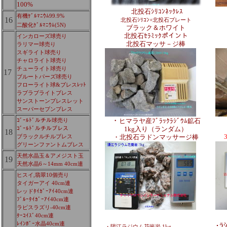
100%
北投石ｼﾘｺﾝﾈｯｸﾚｽ
有機ｹﾞﾙﾏﾆｳﾑ99.9%
16
北投石ｼﾘｺﾝ+北投石プレート
二酸化ｹﾞﾙﾏﾆｳﾑ(5N)
ブラック＆ホワイト
北投石ｾﾗﾐｯｸポイント
インカローズ球売り
北投石マッサ－ジ棒
ラリマー球売り
スギライト球売り
チャロライト球売り
チューライト球売り
17
ブルートパーズ球売り
フローライト球&ブレスﾚｯﾄ
ラブラブライトブレス
サンストーンブレスレット
スーパーセブンブレス
・
ヒマラヤ産ﾌﾞﾗｯｸﾗｼﾞｳﾑ鉱石
ｺﾞｰﾙﾄﾞルチル球売り
1kg入り（ランダム）
ｺﾞｰﾙﾄﾞルチルブレス
18
ブラックルチルブレス
・北投石ラドンマッサージ棒
グリーンファントムブレス
天然水晶玉＆アメジスト玉
19
天然水晶6～14mm 40cm連
ヒスイ,翡翠10個売り
タイガーアイ 40cm連
レッドﾀｲｶﾞｰｱｲ40cm連
ﾌﾞﾙｰﾀｲｶﾞｰｱｲ40cm連
ラピスラズリ-40cm連
ﾀｰｺｲｽﾞ40cm連
ﾚｲﾝﾎﾞｰ水晶40cm連
･ﾗ
・陽江ラジウム花崗岩 1kg