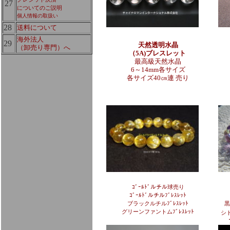
27
についてのご説明
個人情報の取扱い
28
送料について
海外法人
29
天然透明水晶
（卸売り専門）へ
（5A)ブレスレット
最高級天然水晶
6～14mm各サイズ
各サイズ40㎝連 売り
ｺﾞｰﾙﾄﾞルチル球売り
ｺﾞｰﾙﾄﾞルチルﾌﾞﾚｽﾚｯﾄ
ブラックルチルﾌﾞﾚｽﾚｯﾄ
黒
グリーンファントムﾌﾞﾚｽﾚｯﾄ
シ