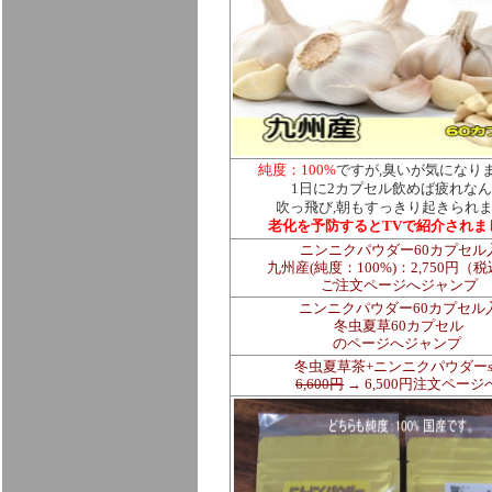
純度：100%
ですが,臭いが気になり
1日に2カプセル飲めば疲れな
吹っ飛び,朝もすっきり起きられ
老化を予防するとTVで紹介されま
ニンニクパウダー60カプセル
九州産(純度：100%)：2,750円（
ご注文ページへジャンプ
ニンニクパウダー60カプセル
冬虫夏草60カプセル
のページへジャンプ
冬虫夏草茶+ニンニクパウダーse
6,600円
→ 6,500円注文ページ