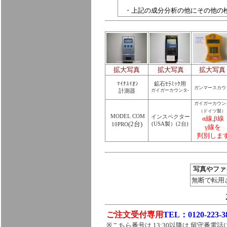
・上記の成分分析の他にその他の
拡大写真
拡大写真
拡大写真
ﾏｲﾅｽｲｵﾝ
鉱石ｾﾗﾐｯｸ用
ガンマースカウ
ガイガーカウンタ-
計測器
ガイガーカウン
（ドイツ製）
MODEL COM
インスペクター
α線,β線
(2台)
(USA製）(2台)
10PRO
γ線を
判別しま
写真やファ
無断で転用
ご注文受付専用
TEL：0120-223-3
※こちら番号は,13:30以降は,留守番電