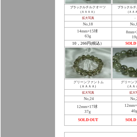
ブラック
ルチルクオーツ
ブラック
ルチ
(ＡＡＡＡ)
(ＡＡ
拡大写真
-
No,18
No,
14mm×15球
8mm×
63g
19
10，266円(税込）
SOLD
グリーンファントム
グリーン
(ＡＡＡＡ)
(ＡＡ
拡大写真
拡大
No,24
No,
12mm
12mm×17球
40
37g
SOLD OUT
SOLD