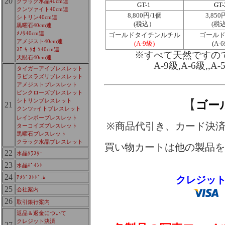
20
クラック水晶40cm連
GT-1
GT-
クンツァイト40cm連
8,800円/1個
3,850
シトリン40cm連
(税込）
(税
黒曜石40cm連
ﾒﾉｳ40cm連
ゴールドタイチンルチル
ゴール
アメジスト40cm連
(A-9級)
(A-
ｽﾓ-ｷ-ｸｵ-ﾂ40cm連
※すべて天然ですの
天眼石40cm連
A-9級,A-6級
タイガーアイブレスレット
ラピスラズリブレスレット
アメジストブレスレット
ピンクローズブレスレット
【
シトリンブレスレット
ゴー
21
クンツ
イトブレスレット
ア
レインボーブレスレット
※商品代引き、カード決
ターコイズブレスレット
黒曜石ブレスレット
クラック水晶ブレスレット
買い物カートは他の製品を
22
水晶ｸﾗｽﾀｰ
23
水晶ﾎﾟｲﾝﾄ
24
クレジッ
ｱﾒｼﾞｽﾄﾄﾞ-ﾑ
25
会社案内
26
取引銀行案内
返品＆返金について
クレジット決済
27