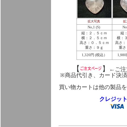
拡大写真
拡
No,1 (S)
No
縦：２．５ｃｍ
縦
横：２．５ｃｍ
横：
高さ：０．５ｃｍ
高さ：
重さ：９ｇ
重さ
1,320円 (税込）
1,9
【
】
←ご注
※商品代引き、カード決
買い物カートは他の製品を
クレジッ