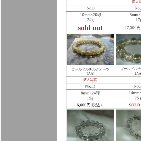
-
拡大
No,8
No,
10mm×20球
8mm×
24g
17
sold out
27,500
ゴールドルチ
ゴールドルチルクオーツ
(AA)
(AA
拡大写真
-
No,13
No,
14mm
8mm×24球
15g
75
6,600円
(税込）
SOLD