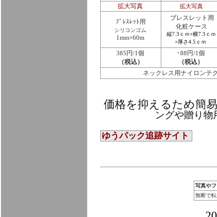
拡大写真
拡大写真
ブレスレット用
ﾌﾞﾚｽﾚｯﾄ用
化粧ケース
シリコンゴム
縦7.3ｃｍ×横7.3ｃｍ
1mm×60m
×厚さ4.5ｃｍ
385円/1個
･88円/1個
（税込）
（税込）
ネックレス用ナイロンテグ
価格を抑えるため簡
ングや贈り物
ゆうパック追跡サイト
写真やフ
無断で転
2