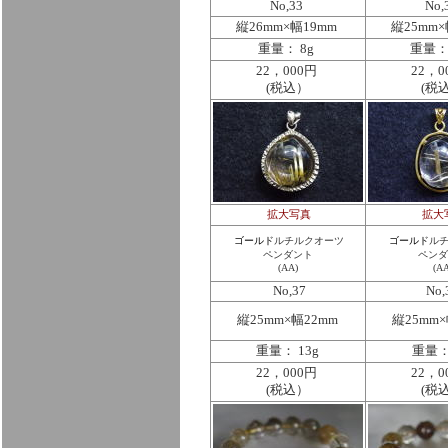
No,33
No,
縦26mm×幅19mm
縦25mm×
重量： 8g
重量： 
22，000円
22，0
(税込）
(税
拡大写真
拡大
ゴールド
ルチルクオーツ
ゴールド
ル
ペンダント
ペンダ
(AA)
(AA
No,37
No,
縦25mm×幅22mm
縦25mm×
重量： 13g
重量：
22，000円
22，0
(税込）
(税