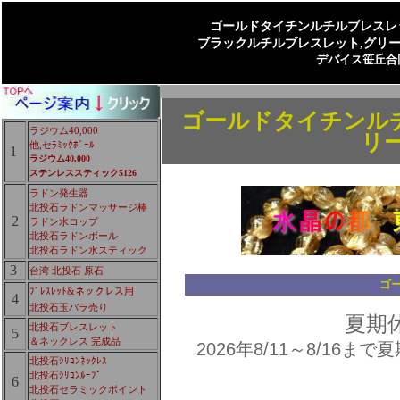
ゴールドタイチンルチルブレスレ
ブラックルチルブレスレット,グリ
デバイス笹丘合
ゴールドタイチンルチ
ラジウム40,000
リ
他,セﾗﾐｯｸﾎﾞｰﾙ
1
ラジウム40,000
ステンレススティック5126
ラドン発生器
北投石ラドンマッサージ棒
2
ラドン水コップ
北投石ラドンボール
北投石ラドン水スティック
3
台湾 北投石 原石
ゴ
ﾌﾞﾚｽﾚｯﾄ&ネックレス用
4
北投石玉バラ売り
夏期
北投石ブレスレット
5
＆ネックレス 完成品
2026年8/11～8/16
北投石ｼﾘｺﾝﾈｯｸﾚｽ
北投石ｼﾘｺﾝﾙｰﾌﾟ
6
北投石セラミックポイント