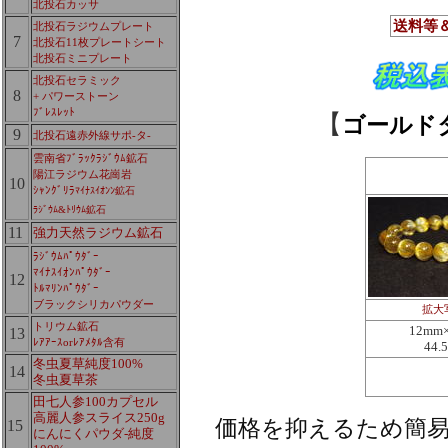
北投石カッサ
送料等
北投石ラジウムプレート
7
北投石11枚プレートシート
北投石ミニプレート
北投石セラミック
8
+ パワーストーン
ﾌﾞﾚｽﾚｯﾄ
【
ゴールド
9
北投石遠赤外線サポ-タ-
雲南省ﾌﾞﾗｯｸﾗｼﾞｳﾑ鉱石
陽江ラジウム花崗岩
10
ｼｬﾝｸﾞﾘﾗ
ﾏｲﾅｽｲｵﾝﾝ鉱石
ﾗｼﾞｳﾑ&ﾄﾘｳﾑ鉱石
11
強力天然ラジウム鉱石
ﾗｼﾞｳﾑﾊﾟｳﾀﾞｰ
ﾏｲﾅｽｲｵﾝﾊﾟｳﾀﾞｰ
12
ﾄﾙﾏﾘﾝﾊﾟｳﾀﾞｰ
ブラックシリカパウダー
拡大
トリウム鉱石
12mm
13
ﾚｱｱｰｽorﾚｱﾒﾀﾙ含有
44.
冬虫夏草純度100%
14
冬虫夏草茶
田七人参100カプセル
高麗人参スライス250g
価格を抑えるため簡
15
にんにくパウダ-純度