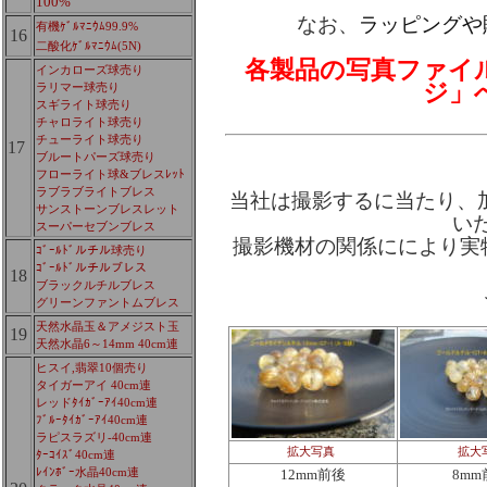
100%
なお、
ラッピングや
有機ｹﾞﾙﾏﾆｳﾑ99.9%
16
二酸化ｹﾞﾙﾏﾆｳﾑ(5N)
各製品の写真ファイ
インカローズ球売り
ジ」
ラリマー球売り
スギライト球売り
チャロライト球売り
チューライト球売り
17
ブルートパーズ球売り
フローライト球&ブレスﾚｯﾄ
ラブラブライトブレス
当社は撮影するに当たり、加
サンストーンブレスレット
い
スーパーセブンブレス
撮影機材の関係ににより実
ｺﾞｰﾙﾄﾞルチル球売り
ｺﾞｰﾙﾄﾞルチルブレス
18
ブラックルチルブレス
グリーンファントムブレス
天然水晶玉＆アメジスト玉
19
天然水晶6～14mm 40cm連
ヒスイ,翡翠10個売り
タイガーアイ 40cm連
レッドﾀｲｶﾞｰｱｲ40cm連
ﾌﾞﾙｰﾀｲｶﾞｰｱｲ40cm連
ラピスラズリ-40cm連
拡大写真
拡大
ﾀｰｺｲｽﾞ40cm連
ﾚｲﾝﾎﾞｰ水晶40cm連
12mm前後
8mm