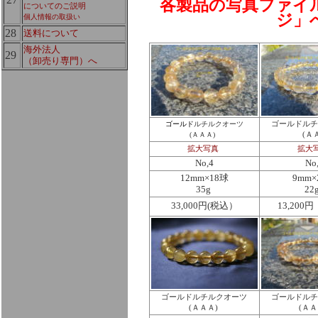
各製品の写真ファイ
についてのご説明
ジ」
個人情報の取扱い
28
送料について
海外法人
29
（卸売り専門）へ
ゴールド
ルチルクオーツ
ゴールドルチ
(ＡＡＡ)
(Ａ
拡大写真
拡大
No,4
No
12mm×18球
9mm×
35g
22
33,000円(税込）
13,200
ゴールドルチルクオーツ
ゴールドルチ
(ＡＡＡ)
(ＡＡ