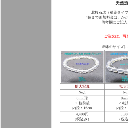
天然透
北投石球（釉薬タイ
4個まで追加料金は、かか
備考欄にご記入
ご注文は、写
※球のサイズに
拡大写真
拡大
No,1
No
6mm球
8m
30粒前後
23粒
内径：16cm
内径：1
4,400円
5,5
（税込み）
（税