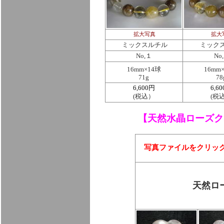
拡大写真
拡大
ミックスルチル
ミック
No,１
No
16mm×14球
16mm
71g
78
6,600円
6,6
(税込）
(税
【
天然水晶ローズク
写真ファイルをクリッ
天然ロ