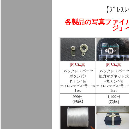
【ﾌﾞﾚｽ
各製品の写真ファイ
ジ」
拡大写真
拡大写真
ネックレスパーツ
ネックレスパー
ボタン式+
強力マグネット式
丸カン4個
+丸カン4個
ナイロンテグス6号：2m
ナイロンテグス6号：2
1set
1set
990円
1,100円
（税込）
（税込）