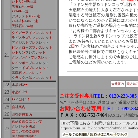
シトリン40cm連
「ラドン発生器&ラドンコップ,北投石
黒曜石40cm連
天然鉱石の能力に大きく左右されます
ﾒﾉｳ40cm連
製造する時は鉱石の,選別に困難を極め
アメジスト40cm連
いつになるにるのか？正確には,わか
ｽﾓ-ｷ-ｸｵ-ﾂ40cm連
銀行や郵貯をご選択の場合も一般的に
天眼石40cm連
「お客様のご都合よりキャンセル」と
タイガーアイブレスレット
,「ラドン発生器&ラドンコップ,北投
ラピスラズリブレスレット
まだ,お待ちしていただいているお客
アメジストブレスレット
2日
で「お客様のご都合よりキャンセ
ピンクローズブレスレット
振込決済等ご選択でご連絡もなくキャ
シトリンブレスレット
21
ご迷惑をお掛けしますので今後のご注
クンツ
イトブレスレット
ア
ご理解のほどお願いいたします。
レインボーブレスレット
ターコイズブレスレット
黒曜石ブレスレット
クラック水晶ブレスレット
22
会社案内
振込先
水晶ｸﾗｽﾀｰ
23
水晶ﾎﾟｲﾝﾄ
ご注文受付専用
TEL：0120-223-385
24
ｱﾒｼﾞｽﾄﾄﾞ-ﾑ
※こちら番号は,13:30以降は,留守番電話
25
会社案内
お問い合わせ専用
ＴＥＬ：
:
092-83
26
ＦＡＸ：092-753-7464
取引銀行案内
FAXは24時間対
返品＆返金について
HPの下段にある「お問い合わせメールフ
クレジット決済
https://form1ssl.fc2.com/form/?id=6da68446
27
についてのご説明
個人情報の取扱い