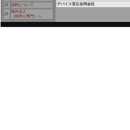
デバイス笹丘合同会社
28
送料について
海外法人
29
（卸売り専門）へ