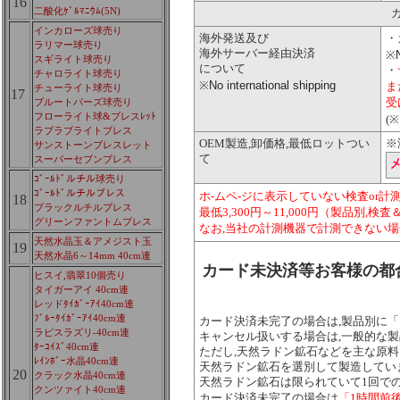
16
二酸化ｹﾞﾙﾏﾆｳﾑ(5N)
インカローズ球売り
海外発送及び
・
ラリマー球売り
海外サーバー経由決済
※
スギライト球売り
について
・
チャロライト球売り
No international shipping
※
ま
チューライト球売り
17
受
ブルートパーズ球売り
フローライト球&ブレスﾚｯﾄ
(※
ラブラブライトブレス
OEM製造,卸価格,最低ロットつい
※
サンストーンブレスレット
て
スーパーセブンブレス
ｺﾞｰﾙﾄﾞルチル球売り
ｺﾞｰﾙﾄﾞルチルブレス
ホ-ムペ-ジに表示していない検査or計測
18
ブラックルチルブレス
最低3,300円～11,000円（製品別
グリーンファントムブレス
なお,当社の計測機器で計測できない場
天然水晶玉＆アメジスト玉
19
天然水晶6～14mm 40cm連
カード未決済等お客様の都
ヒスイ,翡翠10個売り
タイガーアイ 40cm連
レッドﾀｲｶﾞｰｱｲ40cm連
ﾌﾞﾙｰﾀｲｶﾞｰｱｲ40cm連
カード決済未完了の場合は,製品別に
「
ラピスラズリ-40cm連
キャンセル扱いする場合は,一般的な製
ﾀｰｺｲｽﾞ40cm連
ただし,天然ラドン鉱石などを主な原
ﾚｲﾝﾎﾞｰ水晶40cm連
天然ラドン鉱石を選別して製造してい
20
クラック水晶40cm連
天然ラドン鉱石は限られていて1回での
クンツァイト40cm連
カード決済未完了の場合は
「1時間前