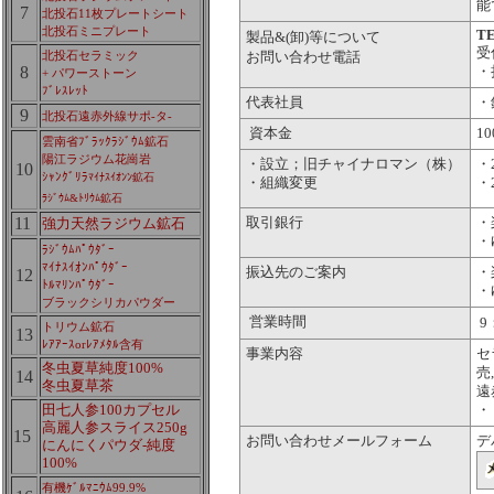
能
7
北投石11枚プレートシート
北投石ミニプレート
TE
製品&(卸)等について
受
北投石セラミック
お問い合わせ
電話
8
・
+ パワーストーン
ﾌﾞﾚｽﾚｯﾄ
代表社員
・
9
北投石遠赤外線サポ-タ-
資本金
1
雲南省ﾌﾞﾗｯｸﾗｼﾞｳﾑ鉱石
陽江ラジウム花崗岩
・設立；旧チャイナロマン（株）
・
10
ｼｬﾝｸﾞﾘﾗ
ﾏｲﾅｽｲｵﾝﾝ鉱石
・組織変更
・
ﾗｼﾞｳﾑ&ﾄﾘｳﾑ鉱石
11
強力天然ラジウム鉱石
取引銀行
・
・
ﾗｼﾞｳﾑﾊﾟｳﾀﾞｰ
ﾏｲﾅｽｲｵﾝﾊﾟｳﾀﾞｰ
振込先のご案内
・
12
ﾄﾙﾏﾘﾝﾊﾟｳﾀﾞｰ
・
ブラックシリカパウダー
営業時間
9
トリウム鉱石
13
ﾚｱｱｰｽorﾚｱﾒﾀﾙ含有
事業内容
セ
冬虫夏草純度100%
売
14
冬虫夏草茶
遠
田七人参100カプセル
・
高麗人参スライス250g
15
お問い合わせメールフォーム
デ
にんにくパウダ-純度
100%
有機ｹﾞﾙﾏﾆｳﾑ99.9%