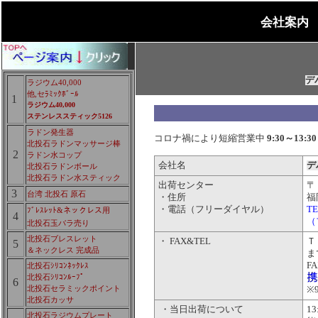
会社案内
デ
ラジウム40,000
他,セﾗﾐｯｸﾎﾞｰﾙ
1
ラジウム40,000
ステンレススティック5126
ラドン発生器
コロナ禍により
短縮
営業中
9:30～13:3
北投石ラドンマッサージ棒
2
ラドン水コップ
会社名
デ
北投石ラドンボール
北投石ラドン水スティック
出荷センター
〒 
3
台湾 北投石 原石
・住所
福
・電話（フリーダイヤル）
TE
ﾌﾞﾚｽﾚｯﾄ&ネックレス用
4
（
北投石玉バラ売り
北投石ブレスレット
・ FAX&TEL
Ｔ
5
＆ネックレス 完成品
ま
F
北投石ｼﾘｺﾝﾈｯｸﾚｽ
北投石ｼﾘｺﾝﾙｰﾌﾟ
6
北投石セラミックポイント
※
北投石カッサ
・当日出荷について
1
北投石ラジウムプレート