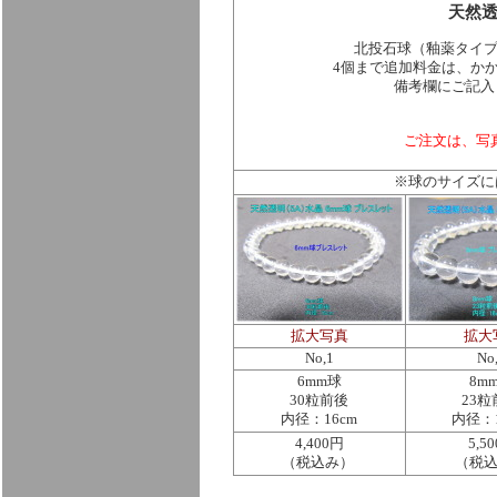
天然透
北投石球（釉薬タイ
4個まで追加料金は、かか
備考欄にご記入
ご注文は、写
※球のサイズに
拡大写真
拡大
No,1
No
6mm球
8m
30粒前後
23粒
内径：16cm
内径：1
4,400円
5,5
（税込み）
（税