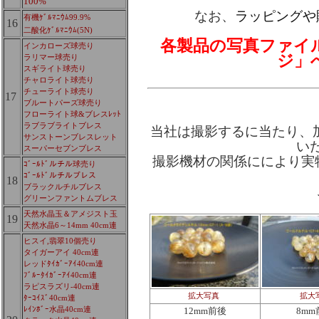
100%
なお、
ラッピングや
有機ｹﾞﾙﾏﾆｳﾑ99.9%
16
二酸化ｹﾞﾙﾏﾆｳﾑ(5N)
各製品の写真ファイ
インカローズ球売り
ジ」
ラリマー球売り
スギライト球売り
チャロライト球売り
チューライト球売り
17
ブルートパーズ球売り
フローライト球&ブレスﾚｯﾄ
ラブラブライトブレス
当社は撮影するに当たり、加
サンストーンブレスレット
い
スーパーセブンブレス
撮影機材の関係ににより実
ｺﾞｰﾙﾄﾞルチル球売り
ｺﾞｰﾙﾄﾞルチルブレス
18
ブラックルチルブレス
グリーンファントムブレス
天然水晶玉＆アメジスト玉
19
天然水晶6～14mm 40cm連
ヒスイ,翡翠10個売り
タイガーアイ 40cm連
レッドﾀｲｶﾞｰｱｲ40cm連
ﾌﾞﾙｰﾀｲｶﾞｰｱｲ40cm連
ラピスラズリ-40cm連
拡大写真
拡大
ﾀｰｺｲｽﾞ40cm連
ﾚｲﾝﾎﾞｰ水晶40cm連
12mm前後
8mm