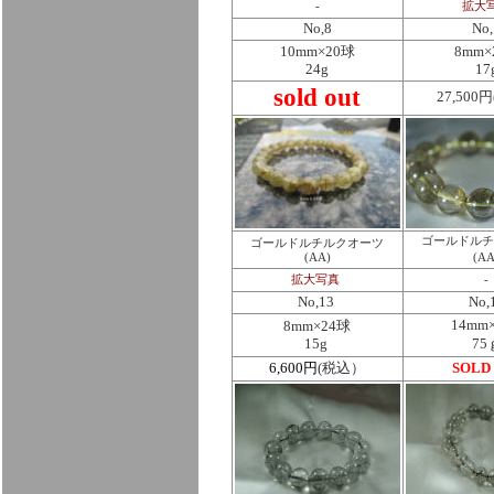
-
拡大
No,8
No,
10mm×20球
8mm×
24g
17
sold out
27,500
ゴールドルチ
ゴールドルチルクオーツ
(AA)
(AA
拡大写真
-
No,13
No,
14mm
8mm×24球
15g
75
6,600円
(税込）
SOLD