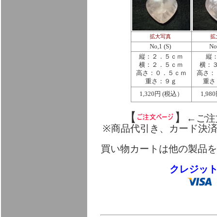
拡大写真
拡
No,1 (S)
No
縦：２．５ｃｍ
縦
横：２．５ｃｍ
横：
高さ：０．５ｃｍ
高さ：
重さ：９ｇ
重さ
1,320円 (税込）
1,9
【
】
←ご注
※商品代引き、カード決
買い物カートは他の製品を
クレジッ