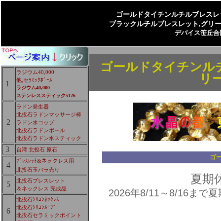
ゴールドタイチンルチルブレスレ
ブラックルチルブレスレット,グリ
デバイス笹丘合
ゴールドタイチンルチ
ラジウム40,000
リ
他,セﾗﾐｯｸﾎﾞｰﾙ
1
ラジウム40,000
ステンレススティック5126
ラドン発生器
北投石ラドンマッサージ棒
2
ラドン水コップ
北投石ラドンボール
北投石ラドン水スティック
3
台湾 北投石 原石
ゴ
ﾌﾞﾚｽﾚｯﾄ&ネックレス用
4
北投石玉バラ売り
夏期
北投石ブレスレット
5
＆ネックレス 完成品
2026年8/11～8/16
北投石ｼﾘｺﾝﾈｯｸﾚｽ
北投石ｼﾘｺﾝﾙｰﾌﾟ
6
北投石セラミックポイント