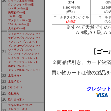
20
クラック水晶40cm連
GT-1
GT-
クンツァイト40cm連
8,800円/1個
3,850
シトリン40cm連
(税込）
(税
黒曜石40cm連
ﾒﾉｳ40cm連
ゴールドタイチンルチル
ゴール
アメジスト40cm連
(A-9級)
(A-
ｽﾓ-ｷ-ｸｵ-ﾂ40cm連
※すべて天然ですの
天眼石40cm連
A-9級,A-6級
タイガーアイブレスレット
ラピスラズリブレスレット
アメジストブレスレット
ピンクローズブレスレット
【
シトリンブレスレット
ゴー
21
クンツ
イトブレスレット
ア
レインボーブレスレット
※商品代引き、カード決
ターコイズブレスレット
黒曜石ブレスレット
クラック水晶ブレスレット
買い物カートは他の製品を
22
水晶ｸﾗｽﾀｰ
23
水晶ﾎﾟｲﾝﾄ
24
クレジッ
ｱﾒｼﾞｽﾄﾄﾞ-ﾑ
25
会社案内
26
取引銀行案内
返品＆返金について
クレジット決済
27