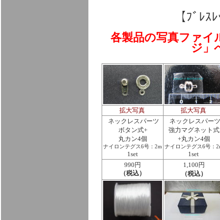
【ﾌﾞﾚｽ
各製品の写真ファイ
ジ」
拡大写真
拡大写真
ネックレスパーツ
ネックレスパー
ボタン式+
強力マグネット式
丸カン4個
+丸カン4個
ナイロンテグス6号：2m
ナイロンテグス6号：2
1set
1set
990円
1,100円
（税込）
（税込）