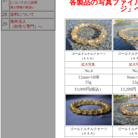
各製品の写真ファイ
についてのご説明
ジ」
個人情報の取扱い
28
送料について
海外法人
29
（卸売り専門）へ
ゴールド
ルチルクオーツ
ゴールドルチ
(ＡＡＡ)
(Ａ
拡大写真
拡大
No,4
No
12mm×18球
9mm×
35g
22
33,000円(税込）
13,200
ゴールドルチルクオーツ
ゴールドルチ
(ＡＡＡ)
(ＡＡ