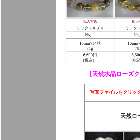
拡大写真
拡大
ミックスルチル
ミック
No,１
No
16mm×14球
16mm
71g
78
6,600円
6,6
(税込）
(税
【
天然水晶ローズク
写真ファイルをクリッ
天然ロ