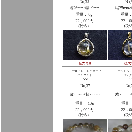
No,33
No,
縦26mm×幅19mm
縦25mm×
重量： 8g
重量： 
22，000円
22，0
(税込）
(税
拡大写真
拡大
ゴールド
ルチルクオーツ
ゴールド
ル
ペンダント
ペンダ
(AA)
(AA
No,37
No,
縦25mm×幅22mm
縦25mm×
重量： 13g
重量：
22，000円
22，0
(税込）
(税