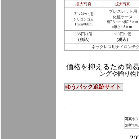
拡大写真
拡大写真
ブレスレット用
ﾌﾞﾚｽﾚｯﾄ用
化粧ケース
シリコンゴム
縦7.3ｃｍ×横7.3ｃｍ
1mm×60m
×厚さ4.5ｃｍ
385円/1個
･88円/1個
（税込）
（税込）
ネックレス用ナイロンテグ
価格を抑えるため簡
ングや贈り物
ゆうパック追跡サイト
写真やフ
無断で転
2