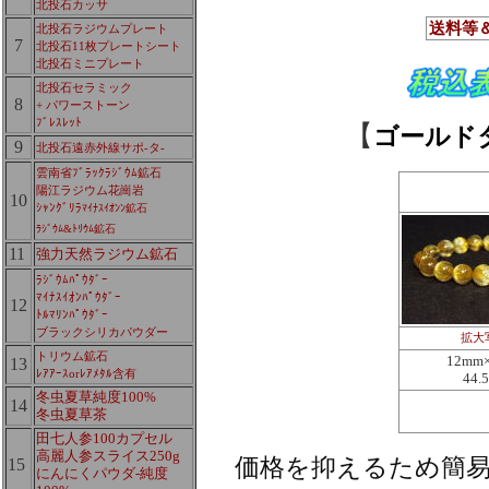
北投石カッサ
送料等
北投石ラジウムプレート
7
北投石11枚プレートシート
北投石ミニプレート
北投石セラミック
8
+ パワーストーン
ﾌﾞﾚｽﾚｯﾄ
【
ゴールド
9
北投石遠赤外線サポ-タ-
雲南省ﾌﾞﾗｯｸﾗｼﾞｳﾑ鉱石
陽江ラジウム花崗岩
10
ｼｬﾝｸﾞﾘﾗ
ﾏｲﾅｽｲｵﾝﾝ鉱石
ﾗｼﾞｳﾑ&ﾄﾘｳﾑ鉱石
11
強力天然ラジウム鉱石
ﾗｼﾞｳﾑﾊﾟｳﾀﾞｰ
ﾏｲﾅｽｲｵﾝﾊﾟｳﾀﾞｰ
12
ﾄﾙﾏﾘﾝﾊﾟｳﾀﾞｰ
ブラックシリカパウダー
拡大
トリウム鉱石
12mm
13
ﾚｱｱｰｽorﾚｱﾒﾀﾙ含有
44.
冬虫夏草純度100%
14
冬虫夏草茶
田七人参100カプセル
高麗人参スライス250g
価格を抑えるため簡
15
にんにくパウダ-純度