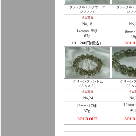
ブラック
ルチルクオーツ
ブラック
ルチ
(ＡＡＡＡ)
(ＡＡ
拡大写真
-
No,18
No,
14mm×15球
8mm×
63g
19
10，266円(税込）
SOLD
グリーンファントム
グリーン
(ＡＡＡＡ)
(ＡＡ
拡大写真
拡大
No,24
No,
12mm
12mm×17球
40
37g
SOLD OUT
SOLD