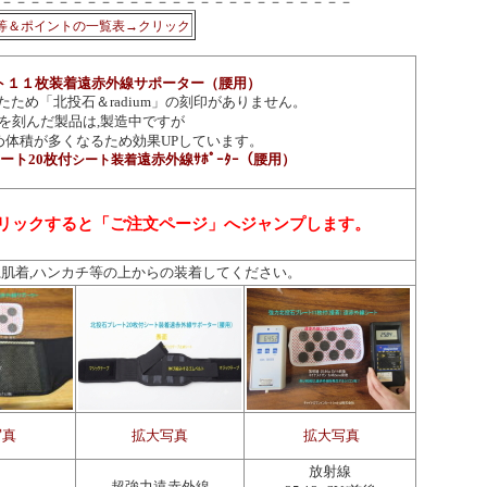
－－－－－－－－－－－－－－－－－－－－－－－－－
等＆ポイントの一覧表→クリック
ト１１枚装着遠赤外線サポーター（腰用）
ため「北投石＆radium」の刻印がありません。
を刻んだ製品は,製造中ですが
め体積が多くなるため効果UPしています。
ート20枚付
遠赤外線ｻﾎﾟｰﾀｰ（腰用）
シート装着
リックすると「ご注文ページ」へジャンプします。
,
肌着,ハンカチ等の上からの装着してください。
写真
拡大写真
拡大写真
放射線