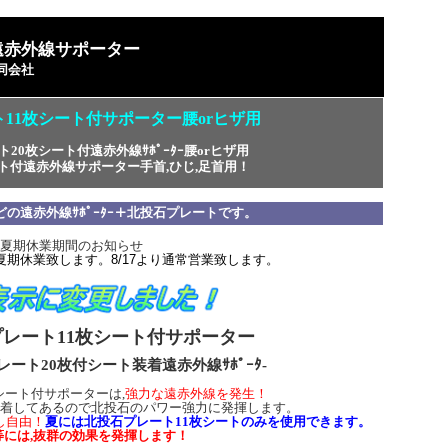
遠赤外線サポーター
同会社
11枚シート付サポーター腰orヒザ用
ト20枚シート付
遠赤外線ｻﾎﾟｰﾀｰ腰orヒザ用
ト付遠赤外線サポーター手首,ひじ,足首用！
の遠赤外線ｻﾎﾟｰﾀｰ＋北投石プレートです。
夏期休業期間のお知らせ
6まで夏期休業致します。8/17より通常営業致します。
レート11枚シート付サポーター
レート20枚付
遠赤外線ｻﾎﾟｰﾀ-
シート装着
シート付サポーターは,
強力な遠赤外線を発生！
装着してあるので北投石のパワー強力に発揮します。
し自由！
夏には北投石プレート11枚シートのみを使用できます。
等には,抜群の効果を発揮します！