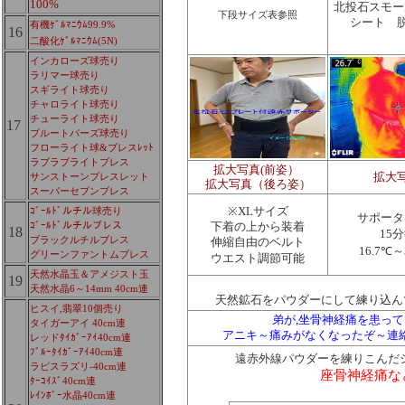
100%
北投石スモー
下段サイズ表参照
シート 
有機ｹﾞﾙﾏﾆｳﾑ99.9%
16
二酸化ｹﾞﾙﾏﾆｳﾑ(5N)
インカローズ球売り
ラリマー球売り
スギライト球売り
チャロライト球売り
チューライト球売り
17
ブルートパーズ球売り
フローライト球&ブレスﾚｯﾄ
ラブラブライトブレス
拡大写真(前姿）
サンストーンブレスレット
拡大
拡大写真（後ろ姿）
スーパーセブンブレス
ｺﾞｰﾙﾄﾞルチル球売り
※XLサイズ
サポータ
ｺﾞｰﾙﾄﾞルチルブレス
下着の上から装着
18
15
ブラックルチルブレス
伸縮自由のベルト
16.7℃～
グリーンファントムブレス
ウエスト調節可能
天然水晶玉＆アメジスト玉
19
天然水晶6～14mm 40cm連
天然鉱石をパウダーにして練り込ん
ヒスイ,翡翠10個売り
弟が,坐骨神経痛を患って
タイガーアイ 40cm連
アニキ～痛みがなくなったぞ～連
レッドﾀｲｶﾞｰｱｲ40cm連
ﾌﾞﾙｰﾀｲｶﾞｰｱｲ40cm連
遠赤外線パウダーを練りこんだ
ラピスラズリ-40cm連
座骨神経痛な
ﾀｰｺｲｽﾞ40cm連
ﾚｲﾝﾎﾞｰ水晶40cm連