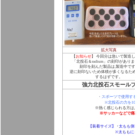
拡大写真
【
お知らせ
】 今回分は急いで製造
「北投石＆radium」の刻印があり
刻印を刻んだ製品は,製造中で
逆に刻印ないため体積が多くなるため
するはずです。
強力北投石スモールプレ
・スポーツで使用す
※北投石の力を1
※
熱く感じられる方は,
※サッカーなどで痛
【装着サイズ】 ･太もも側：
※太ももに