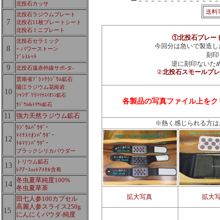
ー－－－－－－－－－－－－－
北投石カッサ
送料
北投石ラジウムプレート
7
北投石11枚プレートシート
北投石ミニプレート
①北投石プレー
北投石セラミック
今回分は急いで製造した
8
+ パワーストーン
刻印
ﾌﾞﾚｽﾚｯﾄ
逆に刻印ないた
9
北投石遠赤外線サポ-タ-
②
北投石スモールプレ
雲南省ﾌﾞﾗｯｸﾗｼﾞｳﾑ鉱石
陽江ラジウム花崗岩
10
ｼｬﾝｸﾞﾘﾗ
ﾏｲﾅｽｲｵﾝﾝ鉱石
各製品の写真ファイル上をク
ﾗｼﾞｳﾑ&ﾄﾘｳﾑ鉱石
11
強力天然ラジウム鉱石
※
熱く感じられる方は
ﾗｼﾞｳﾑﾊﾟｳﾀﾞｰ
ﾏｲﾅｽｲｵﾝﾊﾟｳﾀﾞｰ
12
ﾄﾙﾏﾘﾝﾊﾟｳﾀﾞｰ
ブラックシリカパウダー
トリウム鉱石
13
ﾚｱｱｰｽorﾚｱﾒﾀﾙ含有
冬虫夏草純度100%
14
冬虫夏草茶
拡大写真
拡大
田七人参100カプセル
高麗人参スライス250g
15
にんにくパウダ-純度