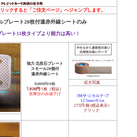
リックすると「ご注文ページ」へジャンプします。
ルプレート20枚付遠赤外線シートのみ
プレート11枚タイプより能力は高い！
強力
北投石プレート
スモール20個付
遠赤外線シート
拡大写真
8,800円/1枚
7,920円
/1枚（税込）
在庫分のみ値下げ
3M
サ-ジカルテ-プ
12.5mm×9.1m
275円/個 (税込表示）
クリック