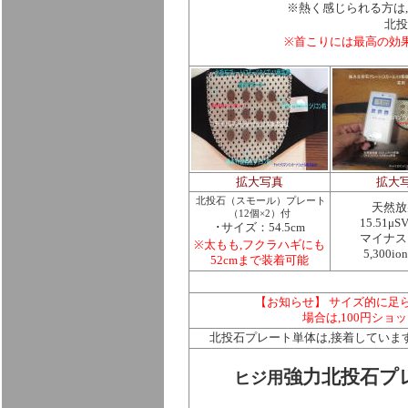
※
熱く感じられる方は,
北投
※首こりには最高の効
拡大写真
拡大
北投石（スモール）プレート
天然放
（12個×2）付
15.51μS
･サイズ：54.5cm
マイナス
※太もも,フクラハギにも
5,300i
52cmまで装着可能
【お知らせ】
サイズ的に足
場合は,100円シ
北投石プレート単体は,接着していま
強力北投石プレ
ヒジ用