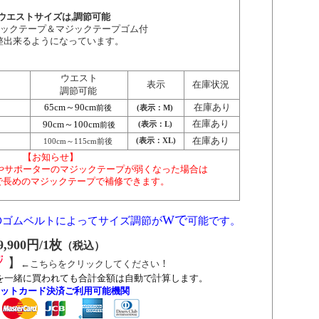
調節可能
ウエストサイズは,
ックテープ＆マジックテープゴム付
整出来るようになっています。
ウエスト
表示
在庫状況
調節可能
65cm～90cm
在庫あり
前後
(表示：M)
90cm～100cm
在庫あり
前後
(表示：L)
在庫あり
(表示：XL)
100cm～115cm前後
【お知らせ】
やサポーターのマジックテープが弱くなった場合は
プで長めのマジックテープで補修できます。
の
Wで
ゴムベルトによってサイズ調節が
可能です。
9,900円/1枚
（税込）
】
!
←こちらをクリックしてください
を一緒に買われても合計金額は自動で計算します。
ットカード決済ご利用可能機関