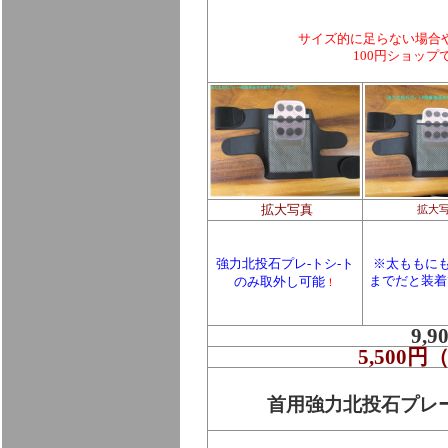
サイズ的に足らない場合
100円ショッ
拡大写真
拡大
強力北投石プレ-トシ-ト
※太ももにも
のみ
取外し可能
までだと装着
！
9,
5,500
首用強力北投石プレ