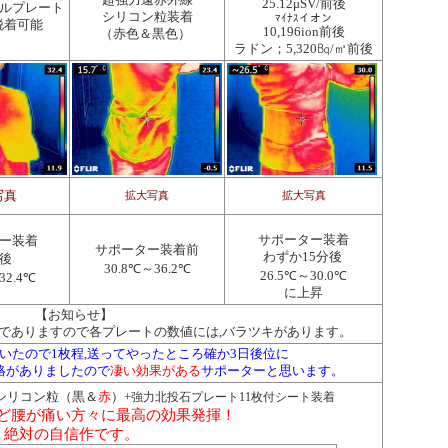
超強力遠赤外線
25.12μSV/前後
ルプレート
シリコン粒装着
ﾏｲﾅｽイオン
脱着可能
10,196ion前後
（赤色＆黒色）
ラドン；5,320㏃/㎥前後
写真
拡大写真
拡大写真
ー装着
サポーター装着
サポーター装着前
わずか15分後
分後
30.8℃～36.2℃
26.5℃～30.0℃
32.4℃
に上昇
【お知らせ】
でありますので各プレートの数値には,バラツキがあります。
いたので1枚程,送ってやったところ確か3日後位に
絡がありましたので
凄い効果がある
サポーターと思います。
シリコン粒（黒＆
赤
）+
強力北投石プレート11枚付シート装着
ど腰が痛い方々に最高の効果発揮！
絶対の自信作です。