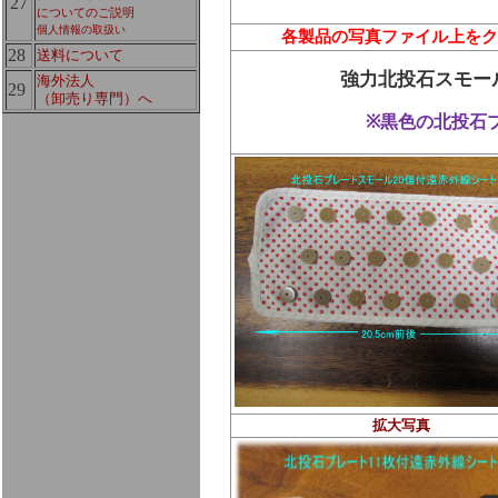
27
についてのご説明
個人情報の取扱い
各製品の写真ファイル上をク
28
送料について
強力北投石スモー
海外法人
29
（卸売り専門）へ
※黒色の北投石
拡大写真