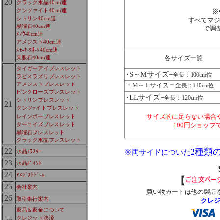
20
クラック水晶40cm連
クンツァイト40cm連
※
シトリン40cm連
すべてマジ
黒曜石40cm連
で調
ﾒﾉｳ40cm連
アメジスト40cm連
ｽﾓ-ｷ-ｸｵ-ﾂ40cm連
天眼石40cm連
各サイズ一覧
タイガーアイブレスレット
S～Mサイズ=
･
全長：100cm位
ラピスラズリブレスレット
アメジストブレスレット
・M～ Lサイズ＝
全長：
110cm位
ピンクローズブレスレット
LLサイズ=
･
全長：120cm位
シトリンブレスレット
21
クンツ
イトブレスレット
ア
レインボーブレスレット
サイズ的に足らない場合
ターコイズブレスレット
100円ショッ
黒曜石ブレスレット
クラック水晶ブレスレット
22
2種類
水晶ｸﾗｽﾀｰ
※両サイドについた
23
水晶ﾎﾟｲﾝﾄ
24
ｱﾒｼﾞｽﾄﾄﾞ-ﾑ
【
25
会社案内
買い物カートは他の製品
26
取引銀行案内
クレジ
返品＆返金について
クレジット決済