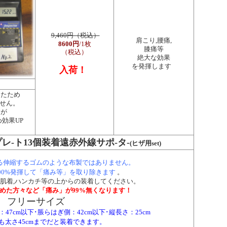
9,460円（税込）
肩こり,腰痛,
8600円
/1枚
膝痛等
（税込）
絶大な効果
を発揮します
入荷！
したため
ません。
すが
効果UP
-ト13個装着遠赤外線サポ-タ-
(
ヒザ用set)
る伸縮するゴムのような布製ではありません。
00%発揮して「痛み等」を取り除きます
。
肌着,ハンカチ等の上からの装着してください。
めた方々など「痛み」が99%無くなります！
フリーサイズ
47cm以下･脹らはぎ側：42cm以下･縦長さ：25cm
も太さ45cmまでだと装着できます。