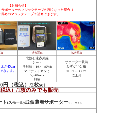
【お知らせ】
やサポーターのマジックテープが弱くなった場合は
プで長めのマジックテープで補修できます。
写真
拡大写真
拡大写真
北投石遠赤外線
サポーター装着
シート
わずか15分後
太さ45cm
放射線；16.44μSV/h
できます。
マイナスイオン；
30.3℃～33.2℃
5,948ions
に上昇
前後
900円（税込）/2枚set
円（税込）/1枚のみでも販売
ート
12個装着サポーター
(スモール)
フリーサイズ