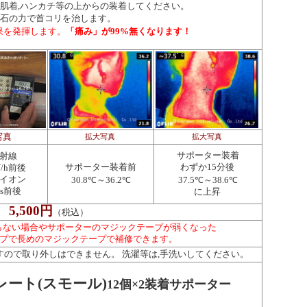
肌着,ハンカチ等の上からの装着してください。
石の力で首コリを治します。
「痛み」が99%無くなります！
果を発揮します。
写真
拡大写真
拡大写真
サポーター装着
射線
サポーター装着前
わずか15分後
V/h前後
イオン
30.8℃～36.2℃
37.5℃～38.6℃
ons前後
に上昇
5,500円
（税込）
らない場合やサポーターのマジックテープが弱くなった
ョップで長めのマジックテープで補修できます。
すので取り外しはできません。 洗濯等は,手洗いしてください。
ート(スモール)
12個×2装着サポーター