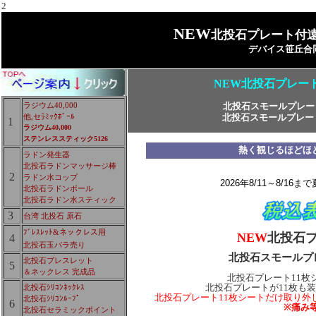
2
NEW
北投石プレート付
デバイス笹丘合
NEW北投石プレート
ラジウム40,000
北投石スモールプレー
他,セﾗﾐｯｸﾎﾞｰﾙ
北投石スモールプレー
1
ラジウム40,000
ステンレススティック5126
熱く観じるほどほど
ラドン発生器
北投石ラドンマッサージ棒
2
ラドン水コップ
2026年8/11～8/1
北投石ラドンボール
北投石ラドン水スティック
3
台湾 北投石 原石
ﾌﾞﾚｽﾚｯﾄ&ネックレス用
NEW
北投石プ
4
北投石玉バラ売り
北投石スモールプ
北投石ブレスレット
5
＆ネックレス 完成品
北投石プレート11枚
北投石ｼﾘｺﾝﾈｯｸﾚｽ
北投石プレートが11枚も
北投石プレート11枚シートだけ取り外
北投石ｼﾘｺﾝﾙｰﾌﾟ
6
※痛み
北投石セラミックポイント